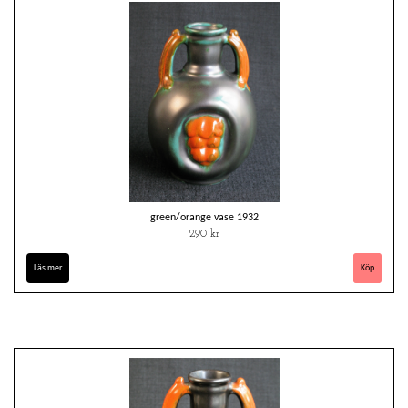
green/orange vase 1932
290 kr
Läs mer