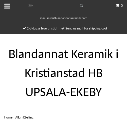
0
mail:
info@blandannat-keramik.com
2-8 dagar leveranstid
Send us mail for shipping cost
Blandannat Keramik i
Kristianstad HB
UPSALA-EKEBY
Home
›
Allan Ebeling