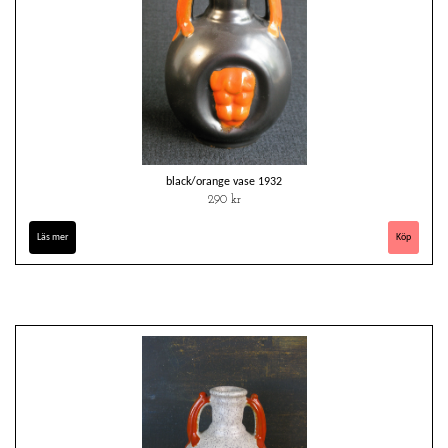
black/orange vase 1932
290 kr
Läs mer