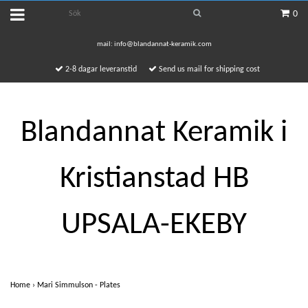
0
mail:
info@blandannat-keramik.com
2-8 dagar leveranstid
Send us mail for shipping cost
Blandannat Keramik i
Kristianstad HB
UPSALA-EKEBY
Home
›
Mari Simmulson - Plates