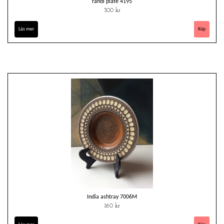
randi plate 4195
300 kr
Läs mer
India ashtray 7006M
160 kr