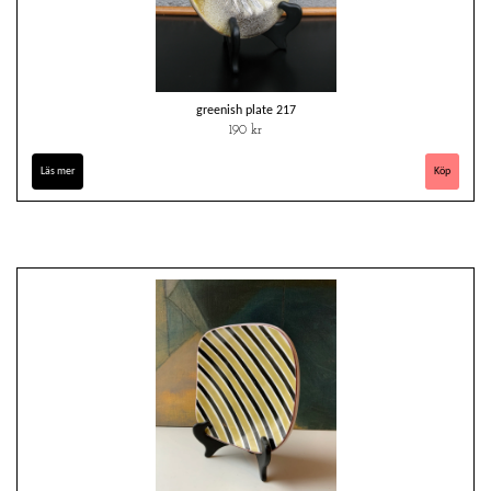
greenish plate 217
190 kr
Läs mer