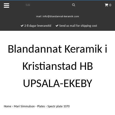
0
mail:
info@blandannat-keramik.com
2-8 dagar leveranstid
Send us mail for shipping cost
Blandannat Keramik i
Kristianstad HB
UPSALA-EKEBY
Home
›
Mari Simmulson - Plates
›
Spectr plate 1070