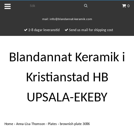
0
mail:
info@blandannat-keramik.com
2-8 dagar leveranstid
Send us mail for shipping cost
Blandannat Keramik i
Kristianstad HB
UPSALA-EKEBY
Home
›
Anna-Lisa Thomson - Plates
›
brownish plate 3086