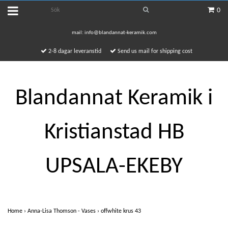
0
mail:
info@blandannat-keramik.com
2-8 dagar leveranstid
Send us mail for shipping cost
Blandannat Keramik i
Kristianstad HB
UPSALA-EKEBY
Home
›
Anna-Lisa Thomson - Vases
›
offwhite krus 43