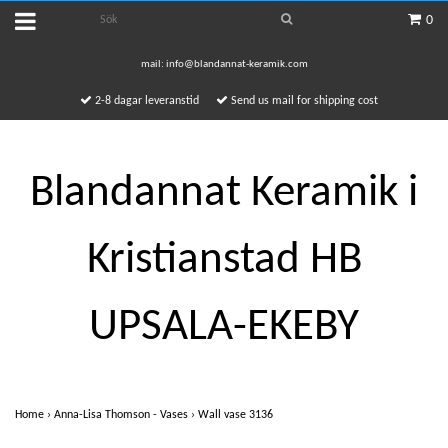
0
mail:
info@blandannat-keramik.com
2-8 dagar leveranstid
Send us mail for shipping cost
Blandannat Keramik i
Kristianstad HB
UPSALA-EKEBY
Home
›
Anna-Lisa Thomson - Vases
›
Wall vase 3136