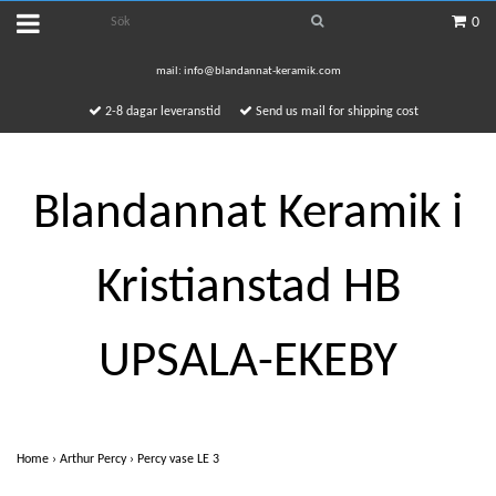
0
mail:
info@blandannat-keramik.com
2-8 dagar leveranstid
Send us mail for shipping cost
Blandannat Keramik i
Kristianstad HB
UPSALA-EKEBY
Home
›
Arthur Percy
›
Percy vase LE 3