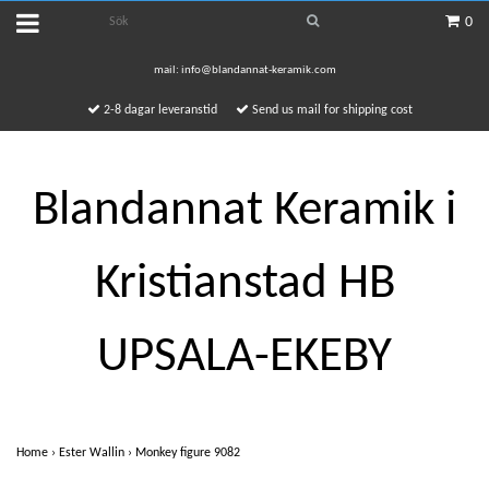
0
mail:
info@blandannat-keramik.com
2-8 dagar leveranstid
Send us mail for shipping cost
Blandannat Keramik i
Kristianstad HB
UPSALA-EKEBY
Home
›
Ester Wallin
›
Monkey figure 9082