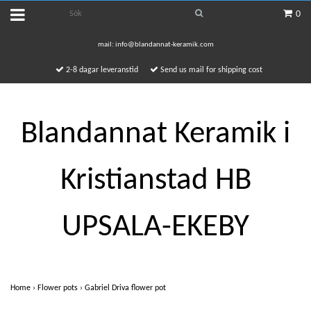
0
mail:
info@blandannat-keramik.com
2-8 dagar leveranstid
Send us mail for shipping cost
Blandannat Keramik i
Kristianstad HB
UPSALA-EKEBY
Home
›
Flower pots
›
Gabriel Driva flower pot