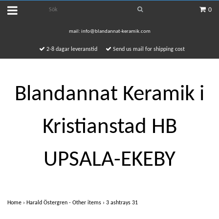
0
mail:
info@blandannat-keramik.com
2-8 dagar leveranstid
Send us mail for shipping cost
Blandannat Keramik i
Kristianstad HB
UPSALA-EKEBY
Home
›
Harald Östergren - Other items
›
3 ashtrays 31