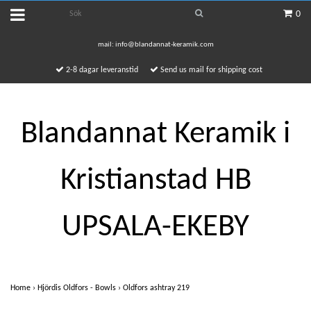
0
mail:
info@blandannat-keramik.com
2-8 dagar leveranstid
Send us mail for shipping cost
Blandannat Keramik i
Kristianstad HB
UPSALA-EKEBY
Home
›
Hjördis Oldfors - Bowls
›
Oldfors ashtray 219