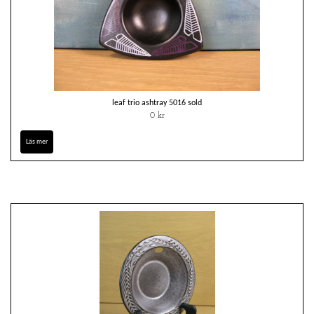
leaf trio ashtray 5016 sold
0 kr
Läs mer