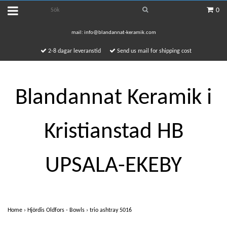
0
mail:
info@blandannat-keramik.com
2-8 dagar leveranstid
Send us mail for shipping cost
Blandannat Keramik i
Kristianstad HB
UPSALA-EKEBY
Home
›
Hjördis Oldfors - Bowls
›
trio ashtray 5016