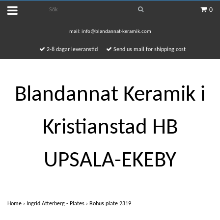
0
mail:
info@blandannat-keramik.com
2-8 dagar leveranstid
Send us mail for shipping cost
Blandannat Keramik i
Kristianstad HB
UPSALA-EKEBY
Home
›
Ingrid Atterberg - Plates
›
Bohus plate 2319