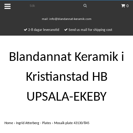
0
mail:
info@blandannat-keramik.com
2-8 dagar leveranstid
Send us mail for shipping cost
Blandannat Keramik i
Kristianstad HB
UPSALA-EKEBY
Home
›
Ingrid Atterberg - Plates
›
Mosaik plate 43130/845