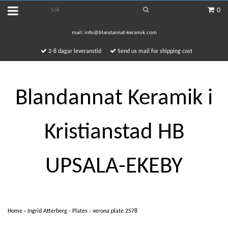
0
mail:
info@blandannat-keramik.com
2-8 dagar leveranstid
Send us mail for shipping cost
Blandannat Keramik i
Kristianstad HB
UPSALA-EKEBY
Home
›
Ingrid Atterberg - Plates
›
verona plate 2578