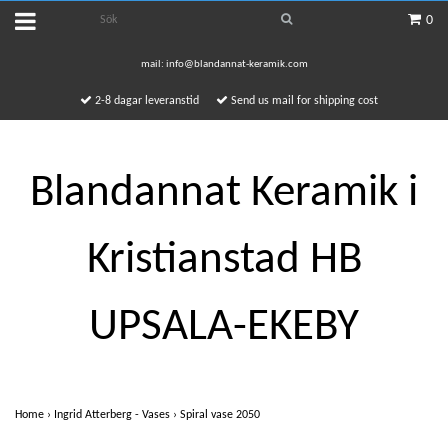
0
mail:
info@blandannat-keramik.com
2-8 dagar leveranstid
Send us mail for shipping cost
Blandannat Keramik i
Kristianstad HB
UPSALA-EKEBY
Home
›
Ingrid Atterberg - Vases
›
Spiral vase 2050