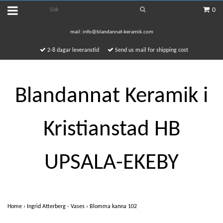
0
mail:
info@blandannat-keramik.com
2-8 dagar leveranstid
Send us mail for shipping cost
Blandannat Keramik i
Kristianstad HB
UPSALA-EKEBY
Home
›
Ingrid Atterberg - Vases
›
Blomma kanna 102