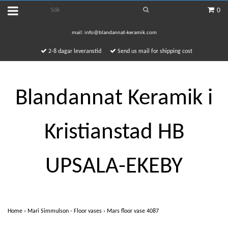
0
mail:
info@blandannat-keramik.com
2-8 dagar leveranstid
Send us mail for shipping cost
Blandannat Keramik i
Kristianstad HB
UPSALA-EKEBY
Home
›
Mari Simmulson - Floor vases
›
Mars floor vase 4087