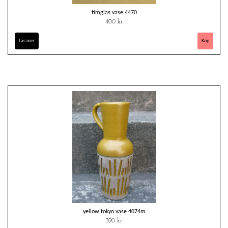
timglas vase 4470
400 kr
Läs mer
yellow tokyo vase 4074m
390 kr