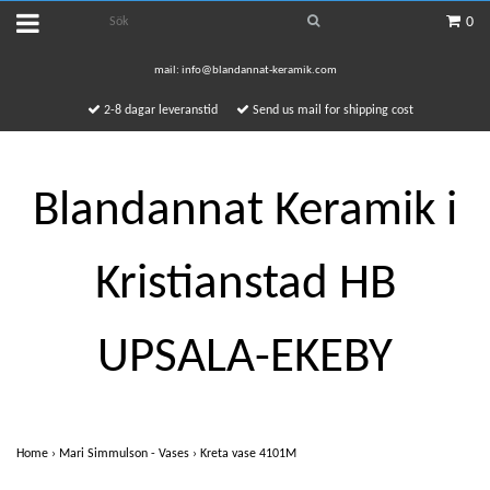
0
mail:
info@blandannat-keramik.com
2-8 dagar leveranstid
Send us mail for shipping cost
Blandannat Keramik i
Kristianstad HB
UPSALA-EKEBY
Home
›
Mari Simmulson - Vases
›
Kreta vase 4101M