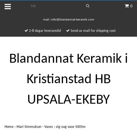
0
mail:
info@blandannat-keramik.com
2-8 dagar leveranstid
Send us mail for shipping cost
Blandannat Keramik i
Kristianstad HB
UPSALA-EKEBY
Home
›
Mari Simmulson - Vases
›
zig-zag vase 5005m