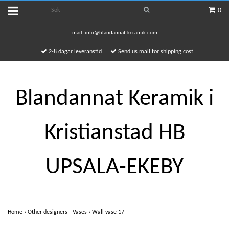
0
mail:
info@blandannat-keramik.com
2-8 dagar leveranstid
Send us mail for shipping cost
Blandannat Keramik i
Kristianstad HB
UPSALA-EKEBY
Home
›
Other designers - Vases
›
Wall vase 17