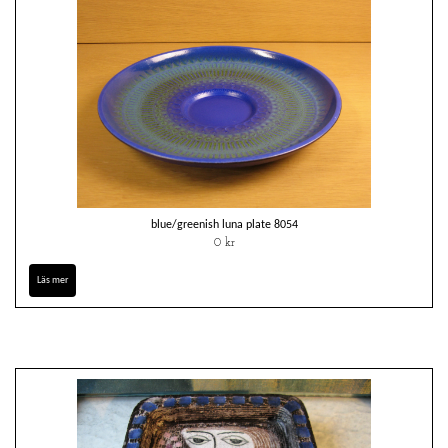
blue/greenish luna plate 8054
0 kr
Läs mer