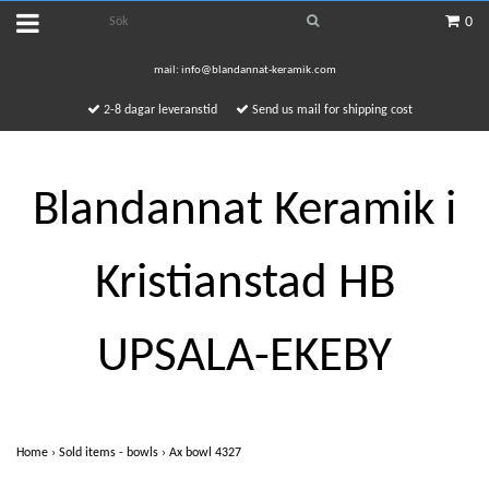
0
mail:
info@blandannat-keramik.com
2-8 dagar leveranstid
Send us mail for shipping cost
Blandannat Keramik i
Kristianstad HB
UPSALA-EKEBY
Home
›
Sold items - bowls
›
Ax bowl 4327