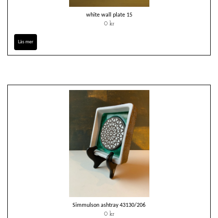
white wall plate 15
0 kr
Läs mer
Simmulson ashtray 43130/206
0 kr