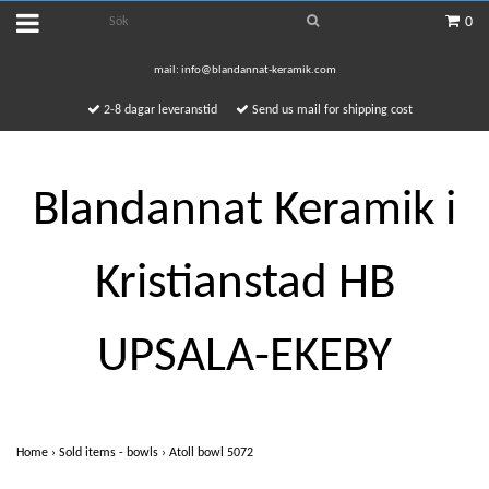
0
mail:
info@blandannat-keramik.com
2-8 dagar leveranstid
Send us mail for shipping cost
Blandannat Keramik i
Kristianstad HB
UPSALA-EKEBY
Home
›
Sold items - bowls
›
Atoll bowl 5072