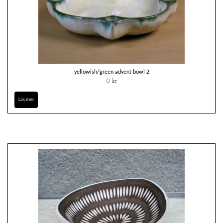
yellowish/green advent bowl 2
0 kr
Läs mer