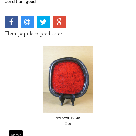
Condition: good
Flera populära produkter
red bowl 0165m
0 kr
Läs mer