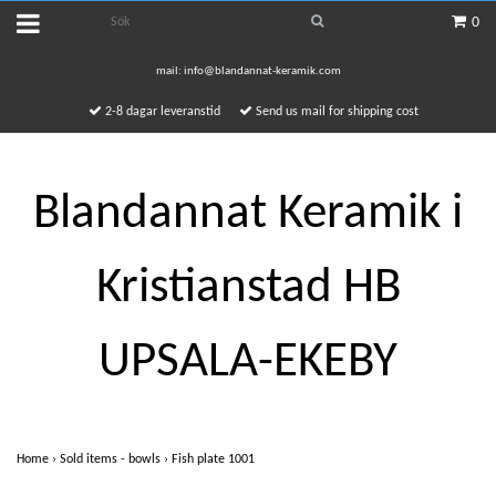
0
mail:
info@blandannat-keramik.com
2-8 dagar leveranstid
Send us mail for shipping cost
Blandannat Keramik i
Kristianstad HB
UPSALA-EKEBY
Home
›
Sold items - bowls
›
Fish plate 1001