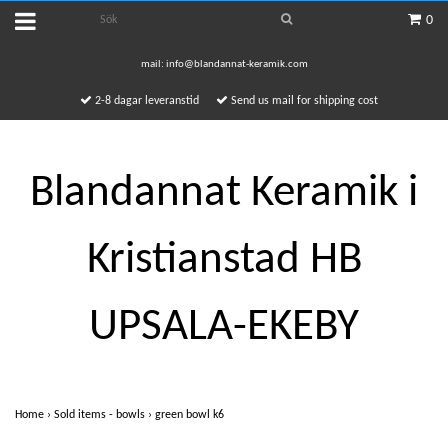
0
mail:
info@blandannat-keramik.com
2-8 dagar leveranstid
Send us mail for shipping cost
Blandannat Keramik i
Kristianstad HB
UPSALA-EKEBY
Home
›
Sold items - bowls
›
green bowl k6