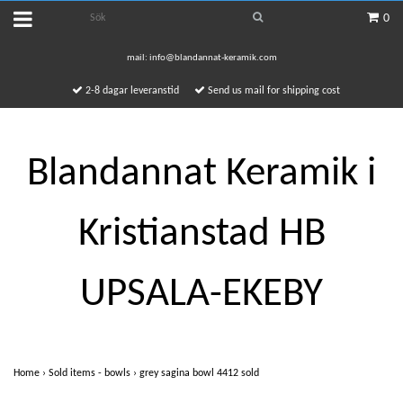
0
mail:
info@blandannat-keramik.com
2-8 dagar leveranstid
Send us mail for shipping cost
Blandannat Keramik i
Kristianstad HB
UPSALA-EKEBY
Home
›
Sold items - bowls
›
grey sagina bowl 4412 sold