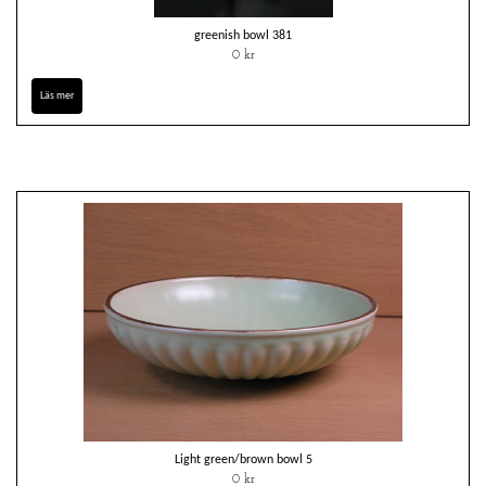
greenish bowl 381
0 kr
Läs mer
Light green/brown bowl 5
0 kr