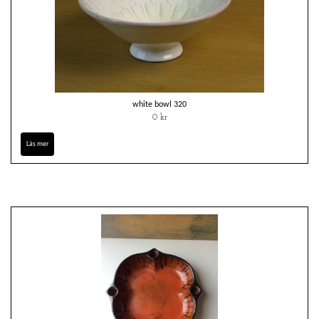
white bowl 320
0 kr
Läs mer