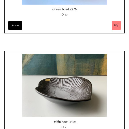
Green bowl 2276
0 kr
Läs mer
Delfin bowl 5104
0 kr