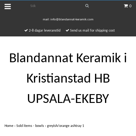
0
mail:
info@blandannat-keramik.com
2-8 dagar leveranstid
Send us mail for shipping cost
Blandannat Keramik i
Kristianstad HB
UPSALA-EKEBY
Home
›
Sold items - bowls
›
greyish/orange ashtray 1