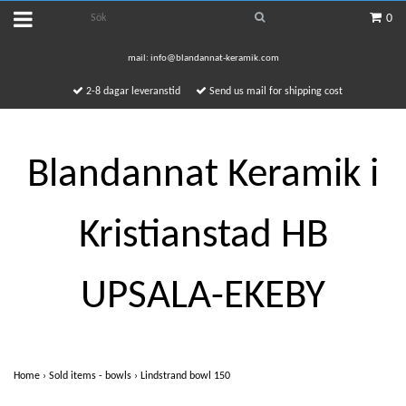
0
mail:
info@blandannat-keramik.com
2-8 dagar leveranstid
Send us mail for shipping cost
Blandannat Keramik i
Kristianstad HB
UPSALA-EKEBY
Home
›
Sold items - bowls
›
Lindstrand bowl 150