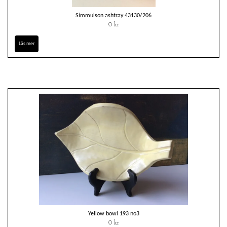
Simmulson ashtray 43130/206
0 kr
Läs mer
Yellow bowl 193 no3
0 kr