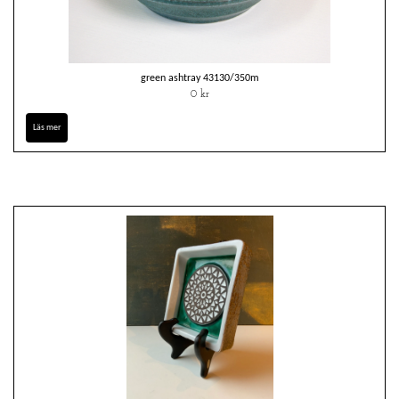
green ashtray 43130/350m
0 kr
Läs mer