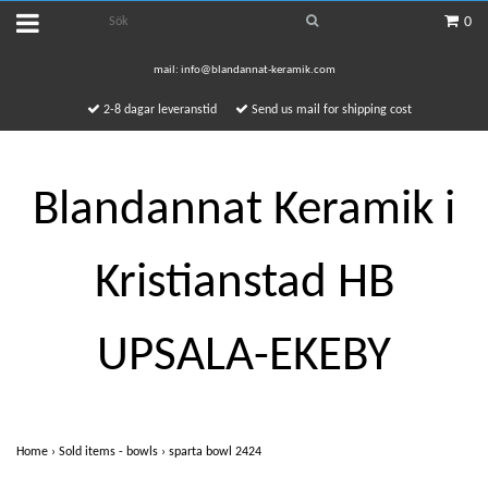
0
mail:
info@blandannat-keramik.com
2-8 dagar leveranstid
Send us mail for shipping cost
Blandannat Keramik i
Kristianstad HB
UPSALA-EKEBY
Home
›
Sold items - bowls
›
sparta bowl 2424