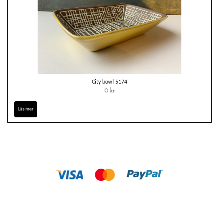
City bowl 5174
0 kr
Läs mer