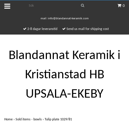
0
mail:
info@blandannat-keramik.com
2-8 dagar leveranstid
Send us mail for shipping cost
Blandannat Keramik i
Kristianstad HB
UPSALA-EKEBY
Home
›
Sold items - bowls
›
Tulip plate 1029/81