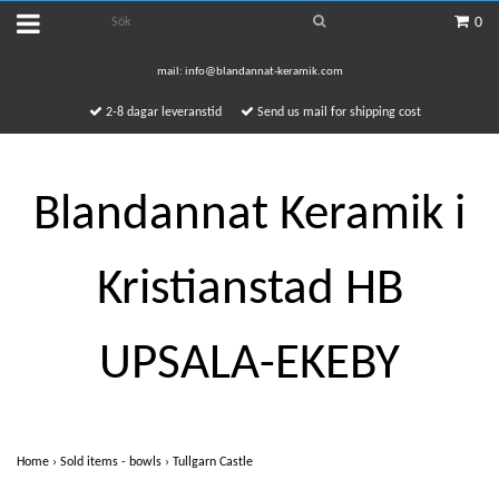
0
mail:
info@blandannat-keramik.com
2-8 dagar leveranstid
Send us mail for shipping cost
Blandannat Keramik i
Kristianstad HB
UPSALA-EKEBY
Home
›
Sold items - bowls
›
Tullgarn Castle