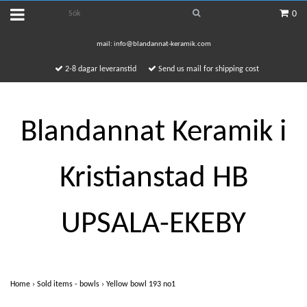
0
mail:
info@blandannat-keramik.com
2-8 dagar leveranstid
Send us mail for shipping cost
Blandannat Keramik i
Kristianstad HB
UPSALA-EKEBY
Home
›
Sold items - bowls
›
Yellow bowl 193 no1