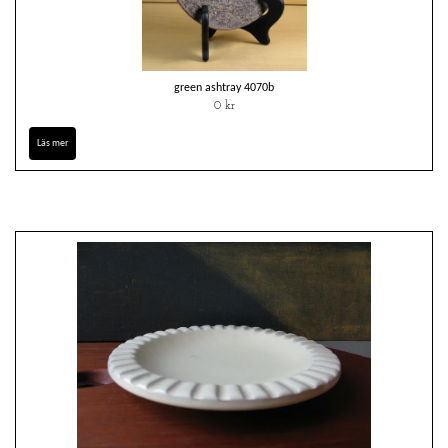
green ashtray 4070b
0 kr
Läs mer