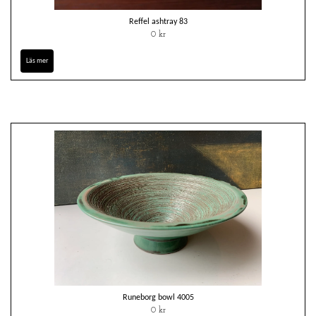
Reffel ashtray 83
0 kr
Läs mer
Runeborg bowl 4005
0 kr