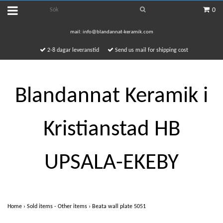
0
mail:
info@blandannat-keramik.com
2-8 dagar leveranstid
Send us mail for shipping cost
Blandannat Keramik i
Kristianstad HB
UPSALA-EKEBY
Home
›
Sold items - Other items
›
Beata wall plate 5051