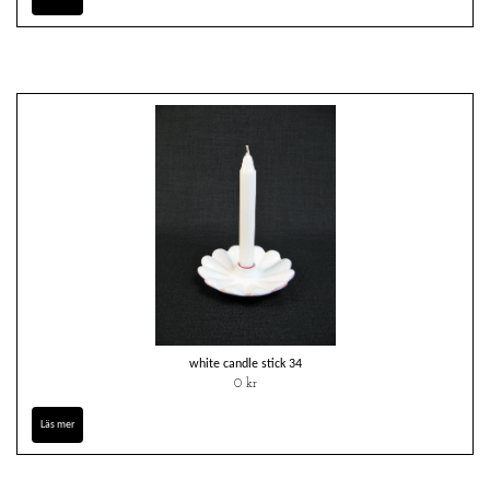
white candle stick 34
0 kr
Läs mer