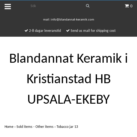
0
mail:
info@blandannat-keramik.com
2-8 dagar leveranstid
Send us mail for shipping cost
Blandannat Keramik i
Kristianstad HB
UPSALA-EKEBY
Home
›
Sold items - Other items
›
Tobacco jar 13