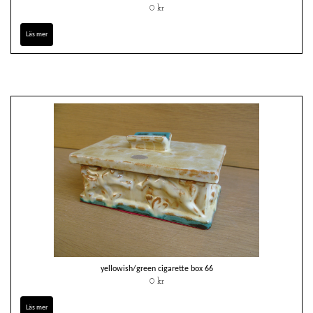
0 kr
Läs mer
yellowish/green cigarette box 66
0 kr
Läs mer