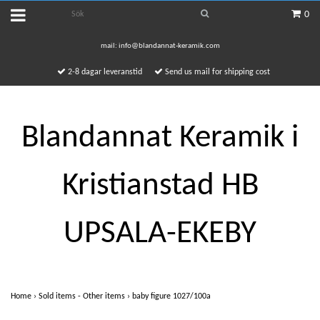
0
mail:
info@blandannat-keramik.com
2-8 dagar leveranstid
Send us mail for shipping cost
Blandannat Keramik i
Kristianstad HB
UPSALA-EKEBY
Home
›
Sold items - Other items
›
baby figure 1027/100a