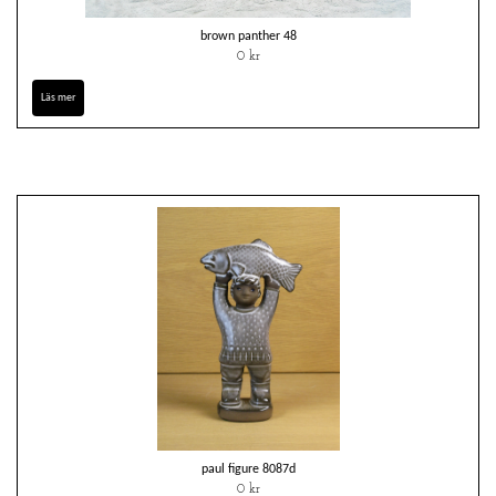
brown panther 48
0 kr
Läs mer
paul figure 8087d
0 kr