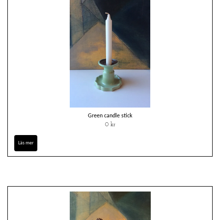
Green candle stick
0 kr
Läs mer