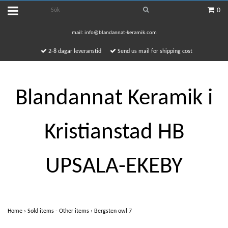
0
mail:
info@blandannat-keramik.com
2-8 dagar leveranstid
Send us mail for shipping cost
Blandannat Keramik i
Kristianstad HB
UPSALA-EKEBY
Home
›
Sold items - Other items
›
Bergsten owl 7