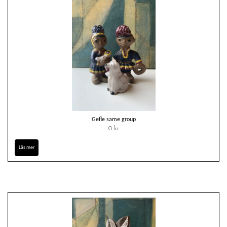
Gefle same group
0 kr
Läs mer