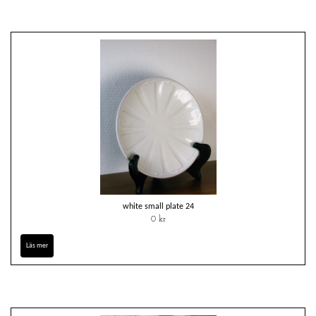
white small plate 24
0 kr
Läs mer