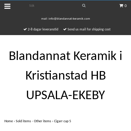
0
mail:
info@blandannat-keramik.com
2-8 dagar leveranstid
Send us mail for shipping cost
Blandannat Keramik i
Kristianstad HB
UPSALA-EKEBY
Home
›
Sold items - Other items
›
Cigarr cup 5