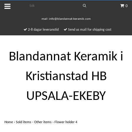
0
mail:
info@blandannat-keramik.com
2-8 dagar leveranstid
Send us mail for shipping cost
Blandannat Keramik i
Kristianstad HB
UPSALA-EKEBY
Home
›
Sold items - Other items
›
Flower holder 4