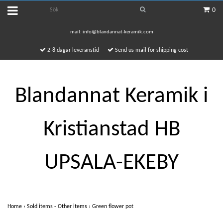
0
mail:
info@blandannat-keramik.com
2-8 dagar leveranstid
Send us mail for shipping cost
Blandannat Keramik i
Kristianstad HB
UPSALA-EKEBY
Home
›
Sold items - Other items
›
Green flower pot