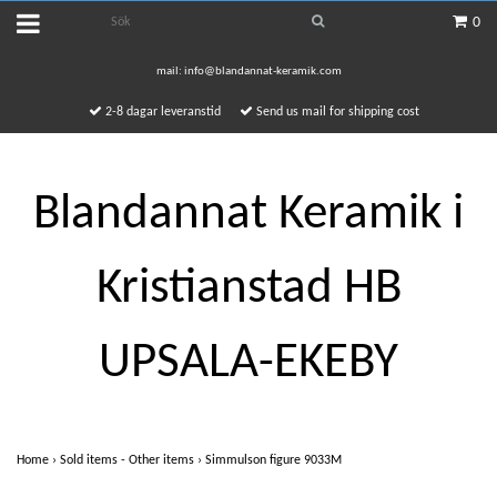
0
mail:
info@blandannat-keramik.com
2-8 dagar leveranstid
Send us mail for shipping cost
Blandannat Keramik i
Kristianstad HB
UPSALA-EKEBY
Home
›
Sold items - Other items
›
Simmulson figure 9033M