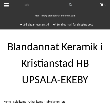
0
mail:
info@blandannat-keramik.com
2-8 dagar leveranstid
Send us mail for shipping cost
Blandannat Keramik i
Kristianstad HB
UPSALA-EKEBY
Home
›
Sold items - Other items
›
Table lamp Flora