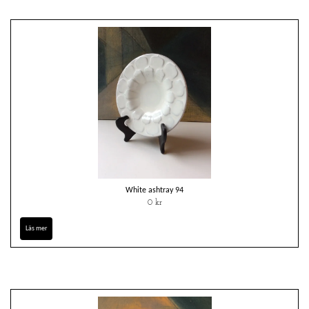
White ashtray 94
0 kr
Läs mer