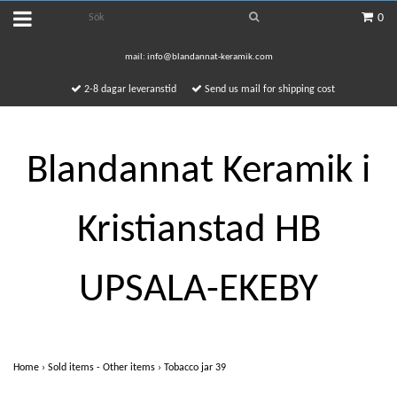
0
mail:
info@blandannat-keramik.com
2-8 dagar leveranstid
Send us mail for shipping cost
Blandannat Keramik i
Kristianstad HB
UPSALA-EKEBY
Home
›
Sold items - Other items
›
Tobacco jar 39