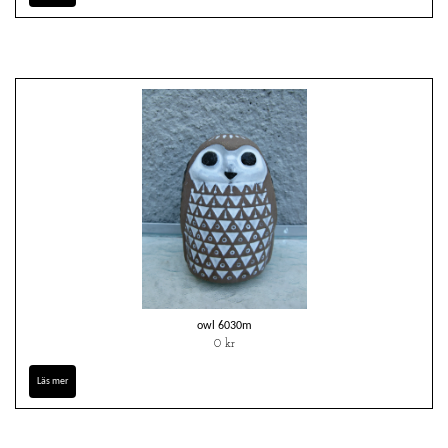
owl 6030m
0 kr
Läs mer