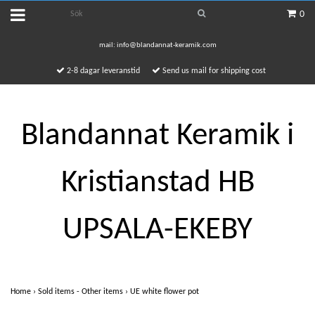
0
mail:
info@blandannat-keramik.com
2-8 dagar leveranstid
Send us mail for shipping cost
Blandannat Keramik i
Kristianstad HB
UPSALA-EKEBY
Home
›
Sold items - Other items
›
UE white flower pot