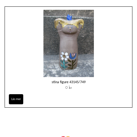
stina figure 43145/749
0 kr
Läs mer