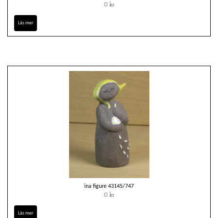
0 kr
Läs mer
ina figure 43145/747
0 kr
Läs mer