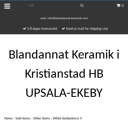
0
mail:
info@blandannat-keramik.com
2-8 dagar leveranstid
Send us mail for shipping cost
Blandannat Keramik i
Kristianstad HB
UPSALA-EKEBY
Home
›
Sold items - Other items
›
White bonbonierre 9