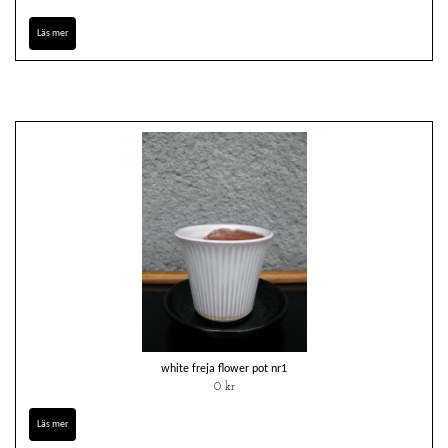
Läs mer
white freja flower pot nr1
0 kr
Läs mer