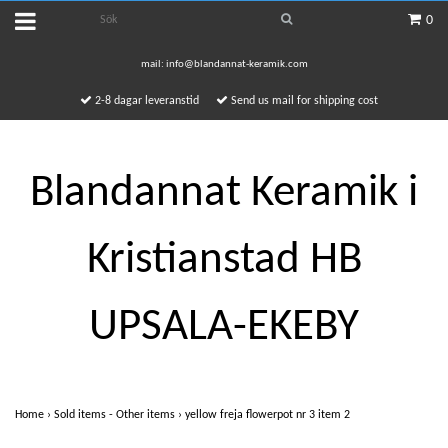
0
mail:
info@blandannat-keramik.com
2-8 dagar leveranstid
Send us mail for shipping cost
Blandannat Keramik i
Kristianstad HB
UPSALA-EKEBY
Home
›
Sold items - Other items
›
yellow freja flowerpot nr 3 item 2