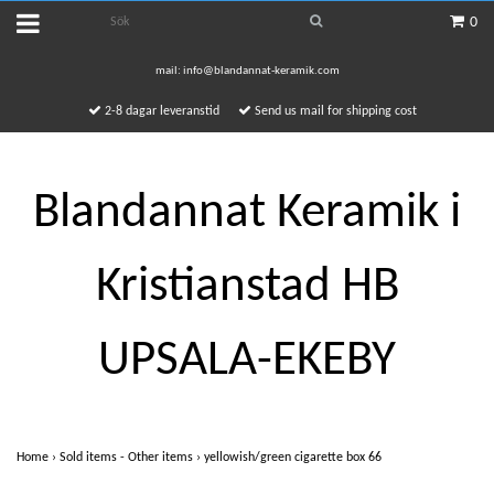
0
mail:
info@blandannat-keramik.com
2-8 dagar leveranstid
Send us mail for shipping cost
Blandannat Keramik i
Kristianstad HB
UPSALA-EKEBY
Home
›
Sold items - Other items
›
yellowish/green cigarette box 66