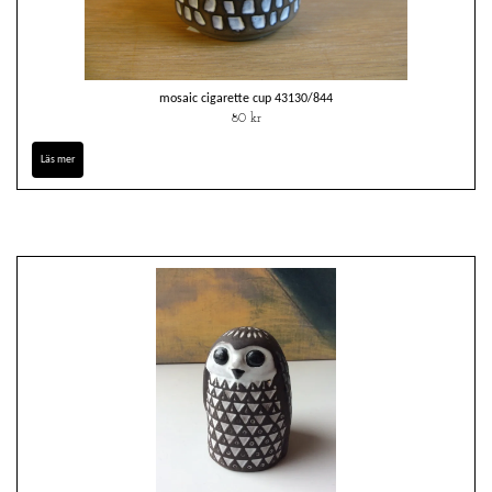
mosaic cigarette cup 43130/844
80 kr
Läs mer