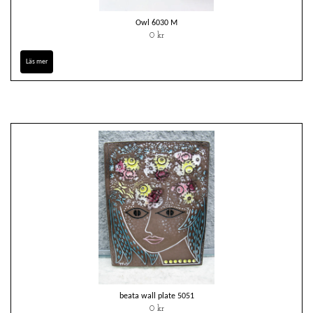
Owl 6030 M
0 kr
Läs mer
beata wall plate 5051
0 kr