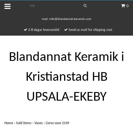
0
mail:
info@blandannat-keramik.com
2-8 dagar leveranstid
Send us mail for shipping cost
Blandannat Keramik i
Kristianstad HB
UPSALA-EKEBY
Home
›
Sold items - Vases
›
Corso vase 2149