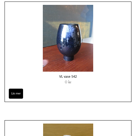
VL vase 542
0 kr
Läs mer