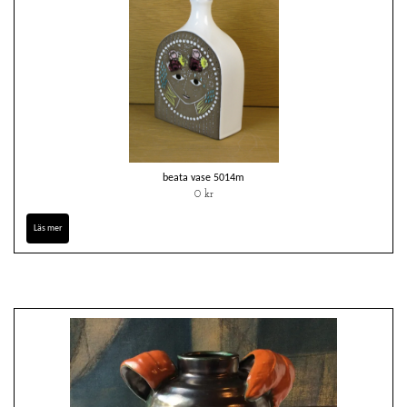
beata vase 5014m
0 kr
Läs mer