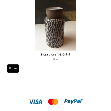
Mosaic vase 43130/848
0 kr
Läs mer