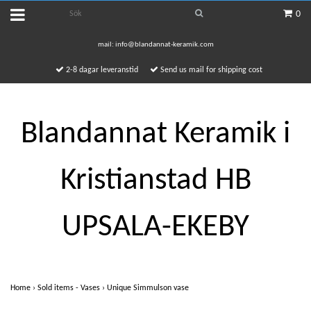
0
mail:
info@blandannat-keramik.com
2-8 dagar leveranstid
Send us mail for shipping cost
Blandannat Keramik i
Kristianstad HB
UPSALA-EKEBY
Home
›
Sold items - Vases
›
Unique Simmulson vase