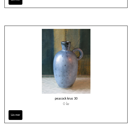
peacock krus 30
0 kr
Läs mer