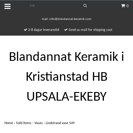
0
mail:
info@blandannat-keramik.com
2-8 dagar leveranstid
Send us mail for shipping cost
Blandannat Keramik i
Kristianstad HB
UPSALA-EKEBY
Home
›
Sold items - Vases
›
Lindstrand vase 549