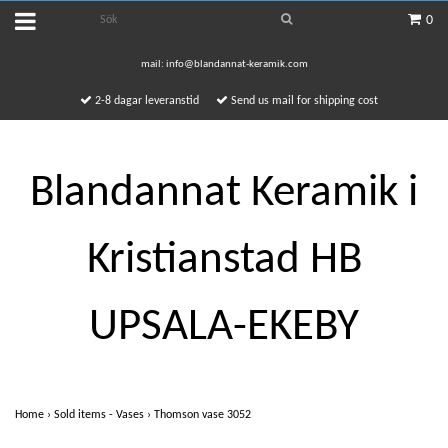
0
mail:
info@blandannat-keramik.com
2-8 dagar leveranstid
Send us mail for shipping cost
Blandannat Keramik i
Kristianstad HB
UPSALA-EKEBY
Home
›
Sold items - Vases
›
Thomson vase 3052