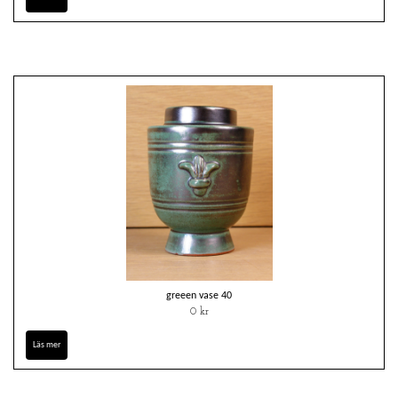
greeen vase 40
0 kr
Läs mer